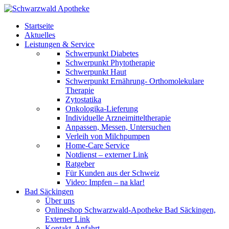
Startseite
Aktuelles
Leistungen & Service
Schwerpunkt Diabetes
Schwerpunkt Phytotherapie
Schwerpunkt Haut
Schwerpunkt Ernährung- Orthomolekulare
Therapie
Zytostatika
Onkologika-Lieferung
Individuelle Arzneimitteltherapie
Anpassen, Messen, Untersuchen
Verleih von Milchpumpen
Home-Care Service
Notdienst – externer Link
Ratgeber
Für Kunden aus der Schweiz
Video: Impfen – na klar!
Bad Säckingen
Über uns
Onlineshop Schwarzwald-Apotheke Bad Säckingen,
Externer Link
Kontakt, Anfahrt