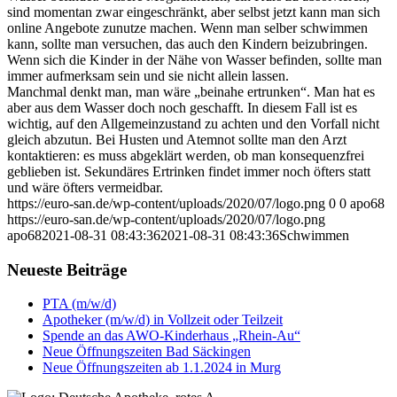
sind momentan zwar eingeschränkt, aber selbst jetzt kann man sich
online Angebote zunutze machen. Wenn man selber schwimmen
kann, sollte man versuchen, das auch den Kindern beizubringen.
Wenn sich die Kinder in der Nähe von Wasser befinden, sollte man
immer aufmerksam sein und sie nicht allein lassen.
Manchmal denkt man, man wäre „beinahe ertrunken“. Man hat es
aber aus dem Wasser doch noch geschafft. In diesem Fall ist es
wichtig, auf den Allgemeinzustand zu achten und den Vorfall nicht
gleich abzutun. Bei Husten und Atemnot sollte man den Arzt
kontaktieren: es muss abgeklärt werden, ob man konsequenzfrei
geblieben ist. Sekundäres Ertrinken findet immer noch öfters statt
und wäre öfters vermeidbar.
https://euro-san.de/wp-content/uploads/2020/07/logo.png
0
0
apo68
https://euro-san.de/wp-content/uploads/2020/07/logo.png
apo68
2021-08-31 08:43:36
2021-08-31 08:43:36
Schwimmen
Neueste Beiträge
PTA (m/w/d)
Apotheker (m/w/d) in Vollzeit oder Teilzeit
Spende an das AWO-Kinderhaus „Rhein-Au“
Neue Öffnungszeiten Bad Säckingen
Neue Öffnungszeiten ab 1.1.2024 in Murg