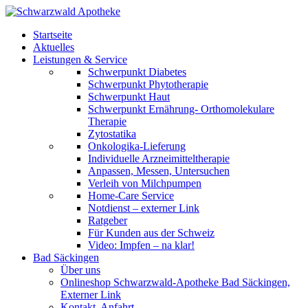
Startseite
Aktuelles
Leistungen & Service
Schwerpunkt Diabetes
Schwerpunkt Phytotherapie
Schwerpunkt Haut
Schwerpunkt Ernährung- Orthomolekulare
Therapie
Zytostatika
Onkologika-Lieferung
Individuelle Arzneimitteltherapie
Anpassen, Messen, Untersuchen
Verleih von Milchpumpen
Home-Care Service
Notdienst – externer Link
Ratgeber
Für Kunden aus der Schweiz
Video: Impfen – na klar!
Bad Säckingen
Über uns
Onlineshop Schwarzwald-Apotheke Bad Säckingen,
Externer Link
Kontakt, Anfahrt