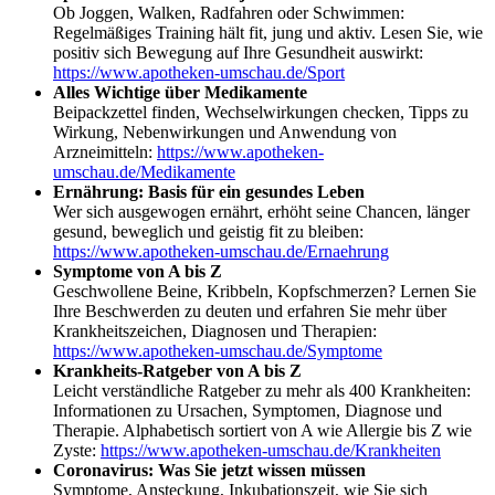
Ob Joggen, Walken, Radfahren oder Schwimmen:
Regelmäßiges Training hält fit, jung und aktiv. Lesen Sie, wie
positiv sich Bewegung auf Ihre Gesundheit auswirkt:
https://www.apotheken-umschau.de/Sport
Alles Wichtige über Medikamente
Beipackzettel finden, Wechselwirkungen checken, Tipps zu
Wirkung, Nebenwirkungen und Anwendung von
Arzneimitteln:
https://www.apotheken-
umschau.de/Medikamente
Ernährung: Basis für ein gesundes Leben
Wer sich ausgewogen ernährt, erhöht seine Chancen, länger
gesund, beweglich und geistig fit zu bleiben:
https://www.apotheken-umschau.de/Ernaehrung
Symptome von A bis Z
Geschwollene Beine, Kribbeln, Kopfschmerzen? Lernen Sie
Ihre Beschwerden zu deuten und erfahren Sie mehr über
Krankheitszeichen, Diagnosen und Therapien:
https://www.apotheken-umschau.de/Symptome
Krankheits-Ratgeber von A bis Z
Leicht verständliche Ratgeber zu mehr als 400 Krankheiten:
Informationen zu Ursachen, Symptomen, Diagnose und
Therapie. Alphabetisch sortiert von A wie Allergie bis Z wie
Zyste:
https://www.apotheken-umschau.de/Krankheiten
Coronavirus: Was Sie jetzt wissen müssen
Symptome, Ansteckung, Inkubationszeit, wie Sie sich