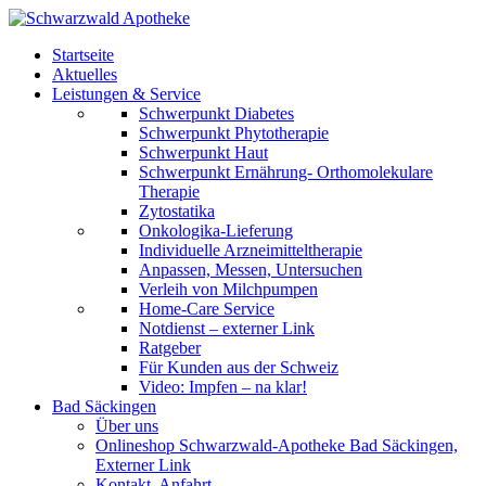
Startseite
Aktuelles
Leistungen & Service
Schwerpunkt Diabetes
Schwerpunkt Phytotherapie
Schwerpunkt Haut
Schwerpunkt Ernährung- Orthomolekulare
Therapie
Zytostatika
Onkologika-Lieferung
Individuelle Arzneimitteltherapie
Anpassen, Messen, Untersuchen
Verleih von Milchpumpen
Home-Care Service
Notdienst – externer Link
Ratgeber
Für Kunden aus der Schweiz
Video: Impfen – na klar!
Bad Säckingen
Über uns
Onlineshop Schwarzwald-Apotheke Bad Säckingen,
Externer Link
Kontakt, Anfahrt