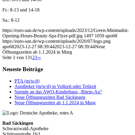
Fr.: 8-13 und 14-18
Sa.: 8-12
https://euro-san.de/wp-content/uploads/2023/12/Green-Minimalist-
Opening-Hours-Beauty-Spa-Flyer-pdf.jpg
1497
1059
apo68
https://euro-san.de/wp-content/uploads/2020/07/logo.png
apo68
2023-12-27 08:39:44
2023-12-27 08:39:44
Neue
Öffnungszeiten ab 1.1.2024 in Murg
Seite 1 von 13
1
2
3
›
»
Neueste Beiträge
PTA (m/w/d)
Apotheker (m/w/d) in Vollzeit oder Teilzeit
Spende an das AWO-Kinderhaus „Rhein-Au“
Neue Öffnungszeiten Bad Säckingen
Neue Öffnungszeiten ab 1.1.2024 in Murg
Bad Säckingen
Schwarzwald-Apotheke
Schützenstraße 16/1