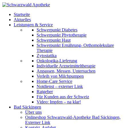
Startseite
Aktuelles
Leistungen & Service
Schwerpunkt Diabetes
Schwerpunkt Phytotherapie
Schwerpunkt Haut
Schwerpunkt Ernährung- Orthomolekulare
Therapie
Zytostatika
Onkologika-Lieferung
Individuelle Arzneimitteltherapie
Anpassen, Messen, Untersuchen
Verleih von Milchpumpen
Home-Care Service
Notdienst – externer Link
Ratgeber
Für Kunden aus der Schweiz
Video: Impfen – na klar!
Bad Säckingen
Über uns
Onlineshop Schwarzwald-Apotheke Bad Säckingen,
Externer Link
Kontakt, Anfahrt