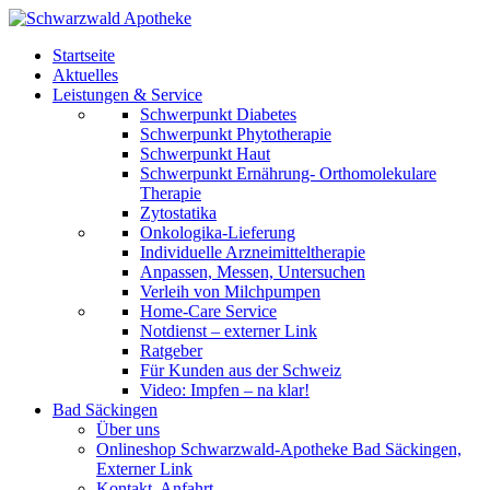
Startseite
Aktuelles
Leistungen & Service
Schwerpunkt Diabetes
Schwerpunkt Phytotherapie
Schwerpunkt Haut
Schwerpunkt Ernährung- Orthomolekulare
Therapie
Zytostatika
Onkologika-Lieferung
Individuelle Arzneimitteltherapie
Anpassen, Messen, Untersuchen
Verleih von Milchpumpen
Home-Care Service
Notdienst – externer Link
Ratgeber
Für Kunden aus der Schweiz
Video: Impfen – na klar!
Bad Säckingen
Über uns
Onlineshop Schwarzwald-Apotheke Bad Säckingen,
Externer Link
Kontakt, Anfahrt