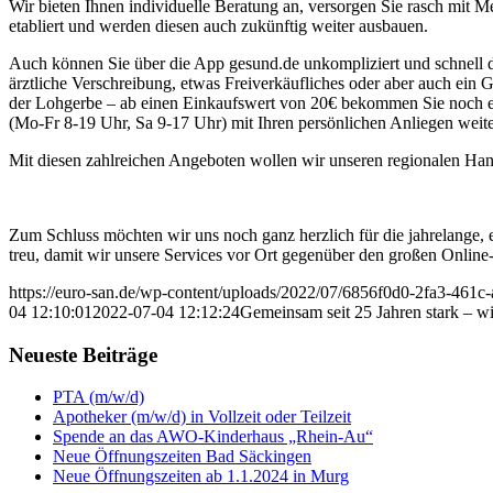
Wir bieten Ihnen individuelle Beratung an, versorgen Sie rasch mit
etabliert und werden diesen auch zukünftig weiter ausbauen.
Auch können Sie über die App gesund.de unkompliziert und schnell d
ärztliche Verschreibung, etwas Freiverkäufliches oder aber auch ein
der Lohgerbe – ab einen Einkaufswert von 20€ bekommen Sie noch ei
(Mo-Fr 8-19 Uhr, Sa 9-17 Uhr) mit Ihren persönlichen Anliegen weite
Mit diesen zahlreichen Angeboten wollen wir unseren regionalen Ha
Zum Schluss möchten wir uns noch ganz herzlich für die jahrelange, 
treu, damit wir unsere Services vor Ort gegenüber den großen Onlin
https://euro-san.de/wp-content/uploads/2022/07/6856f0d0-2fa3-46
04 12:10:01
2022-07-04 12:12:24
Gemeinsam seit 25 Jahren stark – wi
Neueste Beiträge
PTA (m/w/d)
Apotheker (m/w/d) in Vollzeit oder Teilzeit
Spende an das AWO-Kinderhaus „Rhein-Au“
Neue Öffnungszeiten Bad Säckingen
Neue Öffnungszeiten ab 1.1.2024 in Murg