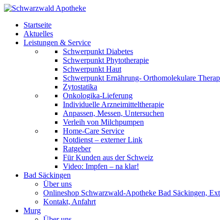
Startseite
Aktuelles
Leistungen & Service
Schwerpunkt Diabetes
Schwerpunkt Phytotherapie
Schwerpunkt Haut
Schwerpunkt Ernährung- Orthomolekulare Therap
Zytostatika
Onkologika-Lieferung
Individuelle Arzneimitteltherapie
Anpassen, Messen, Untersuchen
Verleih von Milchpumpen
Home-Care Service
Notdienst – externer Link
Ratgeber
Für Kunden aus der Schweiz
Video: Impfen – na klar!
Bad Säckingen
Über uns
Onlineshop Schwarzwald-Apotheke Bad Säckingen, Ext
Kontakt, Anfahrt
Murg
Über uns