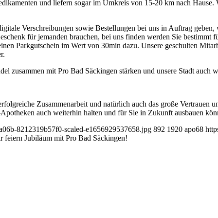
 Medikamenten und liefern sogar im Umkreis von 15-20 km nach Hause. 
igitale Verschreibungen sowie Bestellungen bei uns in Auftrag geben, 
 Geschenk für jemanden brauchen, bei uns finden werden Sie bestimmt f
nen Parkgutschein im Wert von 30min dazu. Unsere geschulten Mitarb
r.
ndel zusammen mit Pro Bad Säckingen stärken und unsere Stadt auch w
erfolgreiche Zusammenarbeit und natürlich auch das große Vertrauen u
e-Apotheken auch weiterhin halten und für Sie in Zukunft ausbauen kö
1c-a06b-8212319b57f0-scaled-e1656929537658.jpg
892
1920
apo68
htt
r feiern Jubiläum mit Pro Bad Säckingen!