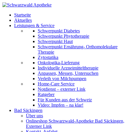
Startseite
Aktuelles
Leistungen & Service
Schwerpunkt Diabetes
Schwerpunkt Phytotherapie
Schwerpunkt Haut
Schwerpunkt Ernährung- Orthomolekulare
Therapie
Zytostatika
Onkologika-Lieferung
Individuelle Arzneimitteltherapie
Anpassen, Messen, Untersuchen
Verleih von Milchpumpen
Home-Care Service
Notdienst – externer Link
Ratgeber
Für Kunden aus der Schweiz
Video: Impfen – na klar!
Bad Säckingen
Über uns
Onlineshop Schwarzwald-Apotheke Bad Säckingen,
Externer Link
Kontakt, Anfahrt