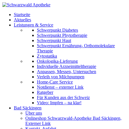
Startseite
Aktuelles
Leistungen & Service
Schwerpunkt Diabetes
Schwerpunkt Phytotherapie
Schwerpunkt Haut
Schwerpunkt Ernährung- Orthomolekulare
Therapie
Zytostatika
Onkologika-Lieferung
Individuelle Arzneimitteltherapie
Anpassen, Messen, Untersuchen
Verleih von Milchpumpen
Home-Care Service
Notdienst – externer Link
Ratgeber
Für Kunden aus der Schweiz
Video: Impfen – na klar!
Bad Säckingen
Über uns
Onlineshop Schwarzwald-Apotheke Bad Säckingen,
Externer Link
Kontakt, Anfahrt