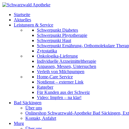
Startseite
Aktuelles
Leistungen & Service
Schwerpunkt Diabetes
Schwerpunkt Phytotherapie
Schwerpunkt Haut
Schwerpunkt Ernährung- Orthomolekulare Therap
Zytostatika
Onkologika-Lieferung
Individuelle Arzneimitteltherapie
Anpassen, Messen, Untersuchen
Verleih von Milchpumpen
Home-Care Service
Notdienst – externer Link
Ratgeber
Für Kunden aus der Schweiz
Video: Impfen – na klar!
Bad Säckingen
Über uns
Onlineshop Schwarzwald-Apotheke Bad Säckingen, Ext
Kontakt, Anfahrt
Murg
Über uns