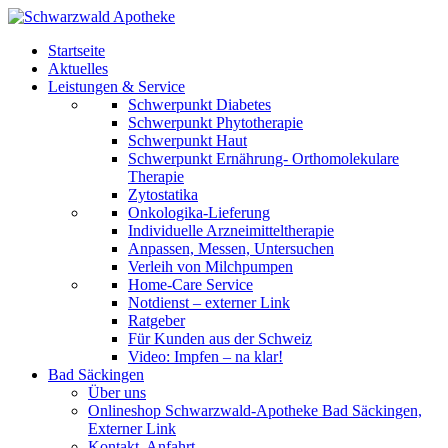
Startseite
Aktuelles
Leistungen & Service
Schwerpunkt Diabetes
Schwerpunkt Phytotherapie
Schwerpunkt Haut
Schwerpunkt Ernährung- Orthomolekulare
Therapie
Zytostatika
Onkologika-Lieferung
Individuelle Arzneimitteltherapie
Anpassen, Messen, Untersuchen
Verleih von Milchpumpen
Home-Care Service
Notdienst – externer Link
Ratgeber
Für Kunden aus der Schweiz
Video: Impfen – na klar!
Bad Säckingen
Über uns
Onlineshop Schwarzwald-Apotheke Bad Säckingen,
Externer Link
Kontakt, Anfahrt