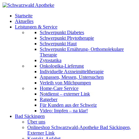
Startseite
Aktuelles
Leistungen & Service
Schwerpunkt Diabetes
Schwerpunkt Phytotherapie
Schwerpunkt Haut
Schwerpunkt Ernährung- Orthomolekulare
Therapie
Zytostatika
Onkologika-Lieferung
Individuelle Arzneimitteltherapie
Anpassen, Messen, Untersuchen
Verleih von Milchpumpen
Home-Care Service
Notdienst – externer Link
Ratgeber
Für Kunden aus der Schweiz
Video: Impfen – na klar!
Bad Säckingen
Über uns
Onlineshop Schwarzwald-Apotheke Bad Säckingen,
Externer Link
Kontakt, Anfahrt